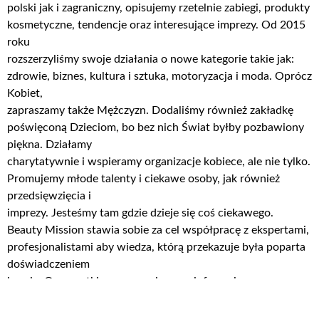
polski jak i zagraniczny, opisujemy rzetelnie zabiegi, produkty
kosmetyczne, tendencje oraz interesujące imprezy. Od 2015
roku
rozszerzyliśmy swoje działania o nowe kategorie takie jak:
zdrowie, biznes, kultura i sztuka, motoryzacja i moda. Oprócz
Kobiet,
zapraszamy także Mężczyzn. Dodaliśmy również zakładkę
poświęconą Dzieciom, bo bez nich Świat byłby pozbawiony
piękna. Działamy
charytatywnie i wspieramy organizacje kobiece, ale nie tylko.
Promujemy młode talenty i ciekawe osoby, jak również
przedsięwzięcia i
imprezy. Jesteśmy tam gdzie dzieje się coś ciekawego.
Beauty Mission stawia sobie za cel współpracę z ekspertami,
profesjonalistami aby wiedza, którą przekazuje była poparta
doświadczeniem
i pasją. O wszystkim o czym piszemy, informujemy
Czytelników na bieżąco na naszych portalach
społecznościowych.