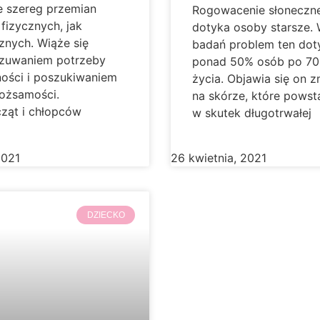
e szereg przemian
Rogowacenie słoneczn
fizycznych, jak
dotyka osoby starsze.
znych. Wiąże się
badań problem ten dot
zuwaniem potrzeby
ponad 50% osób po 70.
ności i poszukiwaniem
życia. Objawia się on 
tożsamości.
na skórze, które powst
ząt i chłopców
w skutek długotrwałej
2021
26 kwietnia, 2021
DZIECKO