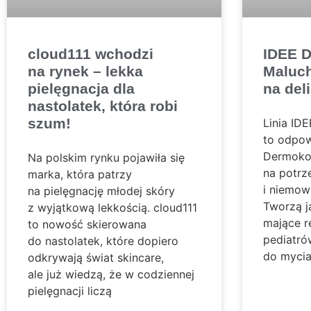
cloud111 wchodzi
IDEE 
na rynek – lekka
Maluch
pielęgnacja dla
na del
nastolatek, która robi
szum!
Linia I
to odpow
Dermoko
Na polskim rynku pojawiła się
na potrz
marka, która patrzy
i niemowl
na pielęgnację młodej skóry
Tworzą j
z wyjątkową lekkością. cloud111
mające 
to nowość skierowana
pediatró
do nastolatek, które dopiero
do mycia 
odkrywają świat skincare,
ale już wiedzą, że w codziennej
pielęgnacji liczą