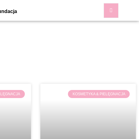
undacja
ELĘGNACJA
KOSMETYKA & PIELĘGNACJA