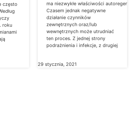
ma niezwykłe właściwości autoregener
e często
Czasem jednak negatywne
 Według
działanie czynników
yczy
zewnętrznych oraz/lub
 roku
wewnętrznych może utrudniać
zmianami
ten proces. Z jednej strony
ają
podrażnienia i infekcje, z drugiej
29 stycznia, 2021