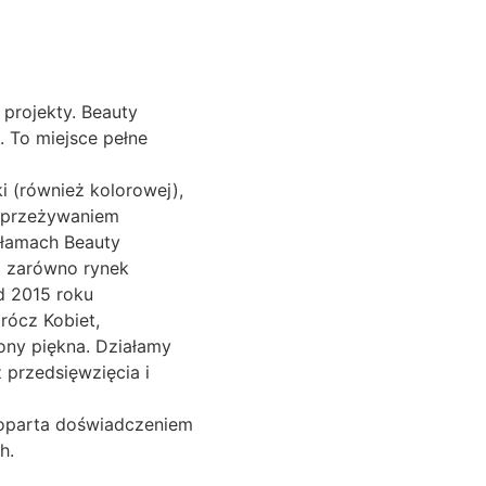
 projekty. Beauty
ą. To miejsce pełne
i (również kolorowej),
m przeżywaniem
 łamach Beauty
i zarówno rynek
Od 2015 roku
prócz Kobiet,
ony piękna. Działamy
 przedsięwzięcia i
 poparta doświadczeniem
h.