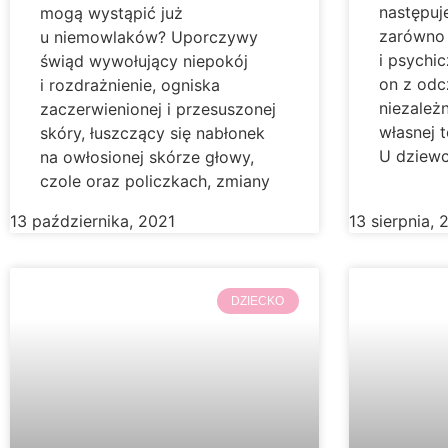
następuj
mogą wystąpić już
zarówno 
u niemowlaków? Uporczywy
i psychic
świąd wywołujący niepokój
on z odc
i rozdrażnienie, ogniska
niezależ
zaczerwienionej i przesuszonej
własnej 
skóry, łuszczący się nabłonek
U dziewc
na owłosionej skórze głowy,
czole oraz policzkach, zmiany
13 października, 2021
13 sierpnia, 
DZIECKO