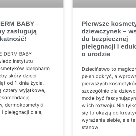
DERM BABY –
Pierwsze kosmety
y zasługują
dziewczynek – w
ikatność!
do bezpiecznej
pielęgnacji i eduk
o urodzie
DEE DERM BABY
iedź Instytutu
smetyków Ideepharm
Dzieciństwo to magicz
eby skóry dzieci
pełen odkryć, a wprow
ąt od 1. dnia życia.
pierwszych kosmetyk
ą cztery wyjątkowe,
szczególnie dla dziewc
rekomendację
może być fascynujący
w, dermokosmetyki
w ich rozwoju. Nie tylk
i pielęgnacji ciała,
się to okazją do kreat
wyrażania siebie, ale t
stanowi