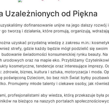
a Uzależnionych od Piękna
uzyskaliśmy dofinansowanie unijne na jego dalszy rozwój i
zy go tworzą i działania, które promują, organizują, wdrażaj
można uzyskać przydatną wiedzę z zakresu m.in.: kosmetyk
ównież strefy, gdzie każdy będzie mógł podzielić się swoi
st budowanie świadomości konsumenckiej rynku beauty. Na
ch urodowych oraz na mapie eko. Przybliżamy Czytelnikow
rodukty kosmetyczne, tendencje oraz interesujące imprezy. 
: zdrowie, biznes, kultura i sztuka, motoryzacja i moda. O
ę poświęconą Dzieciom, bo bez nich Świat byłby pozbawi
ylko. Promujemy młode talenty i ciekawe osoby, jak również
ami, profesjonalistami aby wiedza, którą przekazuje była
lników na bieżąco na naszych portalach społecznościowyc