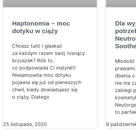
Haptonomia – moc
Dla wy
dotyku w ciąży
potrze
Neutro
Sooth
Chcesz tulić i głaskać
za każdym razem swój rosnący
brzuszek? Rób to,
Młodość 
co podpowiada Ci instynkt!
prawami.
Niesamowita moc dotyku
dbania o 
pojawia się już od pierwszych
nie ma c
chwil, kiedy dowiadujesz się
zabiegi 
o ciąży. Dlatego
kosmetyki
Neutorge
to perfe
25 listopada, 2020
9 październi