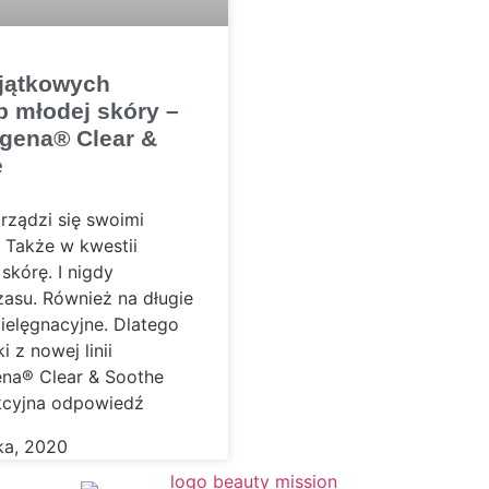
jątkowych
b młodej skóry –
gena® Clear &
e
rządzi się swoimi
 Także w kwestii
skórę. I nigdy
zasu. Również na długie
pielęgnacyjne. Dlatego
 z nowej linii
na® Clear & Soothe
kcyjna odpowiedź
ka, 2020