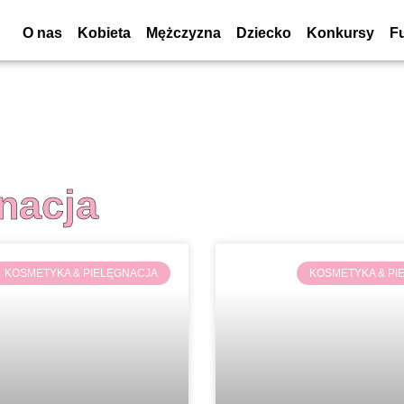
O nas
Kobieta
Mężczyzna
Dziecko
Konkursy
F
nacja
KOSMETYKA & PIELĘGNACJA
KOSMETYKA & PI