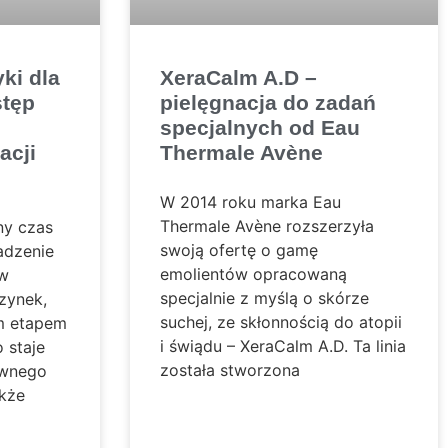
ki dla
XeraCalm A.D –
stęp
pielęgnacja do zadań
specjalnych od Eau
acji
Thermale Avène
W 2014 roku marka Eau
Thermale Avène rozszerzyła
ny czas
swoją ofertę o gamę
adzenie
emolientów opracowaną
ów
specjalnie z myślą o skórze
zynek,
suchej, ze skłonnością do atopii
m etapem
i świądu – XeraCalm A.D. Ta linia
o staje
została stworzona
ywnego
akże