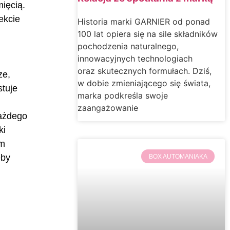
ięcią.
ekcie
Historia marki GARNIER od ponad
100 lat opiera się na sile składników
pochodzenia naturalnego,
innowacyjnych technologiach
oraz skutecznych formułach. Dziś,
ze,
w dobie zmieniającego się świata,
stuje
marka podkreśla swoje
zaangażowanie
każdego
ki
ym
ęby
BOX AUTOMANIAKA