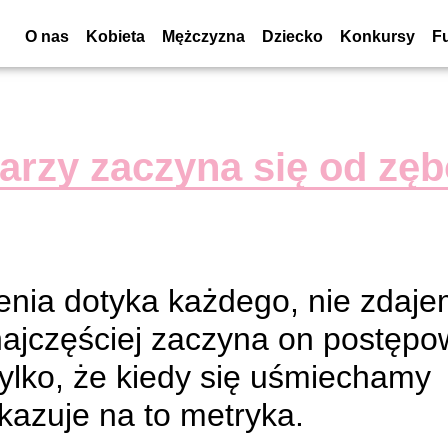
O nas
Kobieta
Mężczyzna
Dziecko
Konkursy
F
warzy zaczyna się od zę
enia dotyka każdego, nie zdaj
najczęściej zaczyna on postęp
tylko, że kiedy się uśmiechamy
kazuje na to metryka.