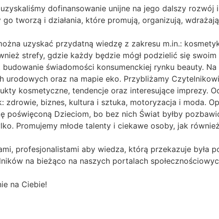
uzyskaliśmy dofinansowanie unijne na jego dalszy rozwój i
zy go tworzą i działania, które promują, organizują, wdrażaj
można uzyskać przydatną wiedzę z zakresu m.in.: kosmetyk
ównież strefy, gdzie każdy będzie mógł podzielić się swoi
st budowanie świadomości konsumenckiej rynku beauty. Na
ch urodowych oraz na mapie eko. Przybliżamy Czytelnikow
rodukty kosmetyczne, tendencje oraz interesujące imprezy. 
: zdrowie, biznes, kultura i sztuka, motoryzacja i moda. O
ę poświęconą Dzieciom, bo bez nich Świat byłby pozbawi
ylko. Promujemy młode talenty i ciekawe osoby, jak również
ami, profesjonalistami aby wiedza, którą przekazuje była
lników na bieżąco na naszych portalach społecznościowyc
ie na Ciebie!