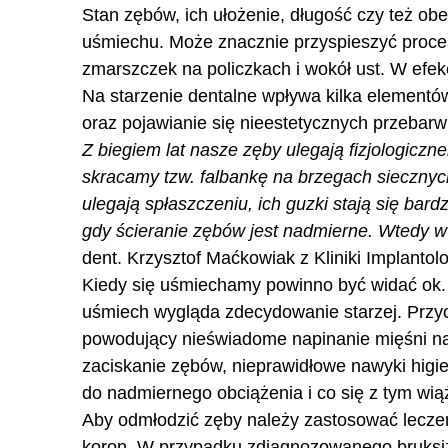
Stan zębów, ich ułożenie, długość czy też o
uśmiechu. Może znacznie przyspieszyć procesy
zmarszczek na policzkach i wokół ust. W efek
Na starzenie dentalne wpływa kilka elementów
oraz pojawianie się nieestetycznych przebarw
Z biegiem lat nasze zęby ulegają fizjologiczn
skracamy tzw. falbankę na brzegach siecznyc
ulegają spłaszczeniu, ich guzki stają się bar
gdy ścieranie zębów jest nadmierne. Wtedy w
dent. Krzysztof Maćkowiak z Kliniki Implantolo
Kiedy się uśmiechamy powinno być widać ok. 4
uśmiech wygląda zdecydowanie starzej. Przyc
powodujący nieświadome napinanie mięśni nar
zaciskanie zębów, nieprawidłowe nawyki higi
do nadmiernego obciążenia i co się z tym wią
Aby odmłodzić zęby należy zastosować lecze
koron. W przypadku zdiagnozowanego bruksiz