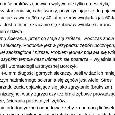
becność braków zębowych wpływa nie tylko na estetykę
 starzenia się całej twarzy, przyczyniając się do pojaw
cie już w wieku 30 czy 40 lat możemy wyglądać jak 60-la
. Jest to m.in. skracanie się zębów w wyniku ścierania
ień szkliwa.
emu ścieraniu, przez co stają się krótsze. Podczas żucia
h siekaczy. Podobnie jest w przypadku zębów bocznych,
dziej zaokrąglone i niższe. Problem jednak pojawia się w
 szybkim tempie nasz uśmiech się postarza –
wyjaśnia l
gii i Stomatologii Estetycznej Borczyk.
-6 mm długości górnych siekaczy. Jeśli widać ich mnie
zyn nadmiernego ścierania się zębów jest wiele. Stres
ządu żucia objawiające się jako zgrzytanie (bruksizm) 
enizacyjne, wady zgryzu czy też braki zębowe prowadzą
że, ścierania pozostałych zębów.
nie ortodontyczne i odbudować zęby za pomocą licówek
mu można wykonać szynę relaksacyjną, którą zakłada 