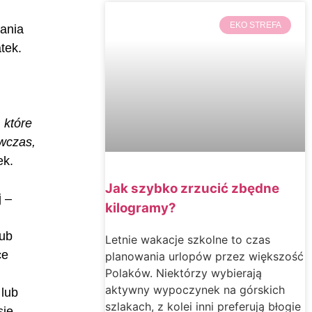
EKO STREFA
iania
tek.
 które
ówczas,
ek.
Jak szybko zrzucić zbędne
j –
kilogramy?
lub
Letnie wakacje szkolne to czas
ce
planowania urlopów przez większość
Polaków. Niektórzy wybierają
aktywny wypoczynek na górskich
 lub
szlakach, z kolei inni preferują błogie
się