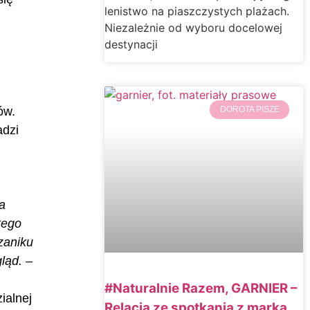
lenistwo na piaszczystych plażach.
Niezależnie od wyboru docelowej
destynacji
ów.
DOROTA PISZE
adzi
a
tego
zaniku
gląd.
–
#Naturalnie Razem, GARNIER –
ialnej
Relacja ze spotkania z marką