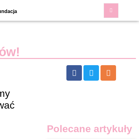
undacja
bów!
emy
ować
Polecane artykuły