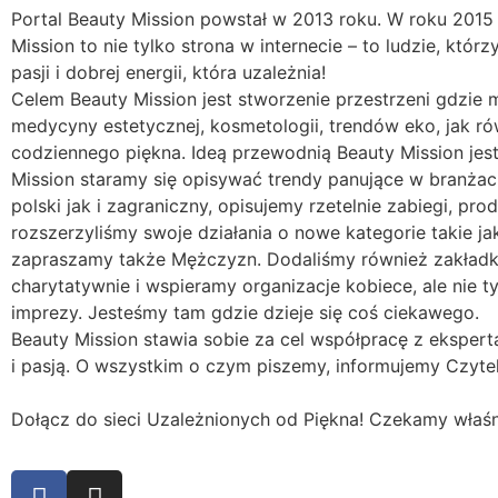
Portal Beauty Mission powstał w 2013 roku. W roku 2015 
Mission to nie tylko strona w internecie – to ludzie, któr
pasji i dobrej energii, która uzależnia!
Celem Beauty Mission jest stworzenie przestrzeni gdzie 
medycyny estetycznej, kosmetologii, trendów eko, jak r
codziennego piękna. Ideą przewodnią Beauty Mission je
Mission staramy się opisywać trendy panujące w branża
polski jak i zagraniczny, opisujemy rzetelnie zabiegi, p
rozszerzyliśmy swoje działania o nowe kategorie takie jak
zapraszamy także Mężczyzn. Dodaliśmy również zakładk
charytatywnie i wspieramy organizacje kobiece, ale nie t
imprezy. Jesteśmy tam gdzie dzieje się coś ciekawego.
Beauty Mission stawia sobie za cel współpracę z ekspert
i pasją. O wszystkim o czym piszemy, informujemy Czyte
Dołącz do sieci Uzależnionych od Piękna! Czekamy właśn