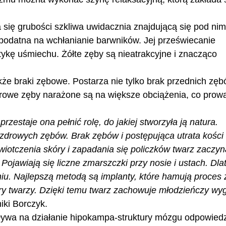
się grubości szkliwa uwidacznia znajdującą się pod nim
j podatna na wchłanianie barwników. Jej przeświecanie
ykę uśmiechu. Żółte zęby są nieatrakcyjne i znacząco
że braki zębowe. Postarza nie tylko brak przednich zęb
drowe zęby narażone są na większe obciążenia, co prow
zestaje ona pełnić rolę, do jakiej stworzyła ją natura.
 zdrowych zębów. Brak zębów i postępująca utrata kości
iotczenia skóry i zapadania się policzków twarz zaczyn
 Pojawiają się liczne zmarszczki przy nosie i ustach. Dla
iu. Najlepszą metodą są implanty, które hamują proces 
kóry twarzy. Dzięki temu twarz zachowuje młodzieńczy wy
iki Borczyk.
ływa na działanie hipokampa-struktury mózgu odpowiedz