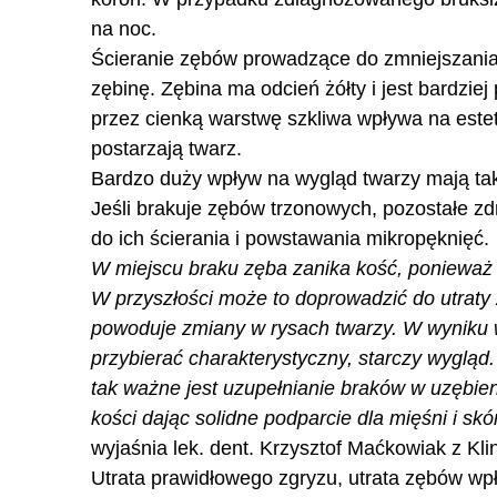
na noc.
Ścieranie zębów prowadzące do zmniejszania 
zębinę. Zębina ma odcień żółty i jest bardzie
przez cienką warstwę szkliwa wpływa na estet
postarzają twarz.
Bardzo duży wpływ na wygląd twarzy mają tak
Jeśli brakuje zębów trzonowych, pozostałe z
do ich ścierania i powstawania mikropęknięć.
W miejscu braku zęba zanika kość, ponieważ pr
W przyszłości może to doprowadzić do utraty
powoduje zmiany w rysach twarzy. W wyniku w
przybierać charakterystyczny, starczy wygląd.
tak ważne jest uzupełnianie braków w uzębien
kości dając solidne podparcie dla mięśni i s
wyjaśnia lek. dent. Krzysztof Maćkowiak z Klin
Utrata prawidłowego zgryzu, utrata zębów wp