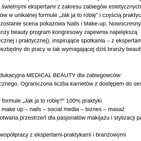
 świetnymi ekspertami z zakresu zabiegów estetycznych
w w unikalnej formule „Jak ja to robię” i częścią prakty
a zostanie scena pokazowa Nails i Make-up. Nowoczesny
branży beauty program kongresowy zapewnia największą
cznej i praktycznej), inspirujące spotkania – z eksperta
niezbędny do pracy w tak wymagającej dziś branży beau
 edukacyjna MEDICAL BEAUTY dla zabiegowców:
cznego. Ograniczona liczba karnetów z dostępem do ses
mule „Jak ja to robię?” 100% praktyki
– make up – nails – social media – biznes – masaż
warta przestrzeń dla pasjonatów makijażu i stylizacji p
pracy z ekspertami-praktykami i branżowymi