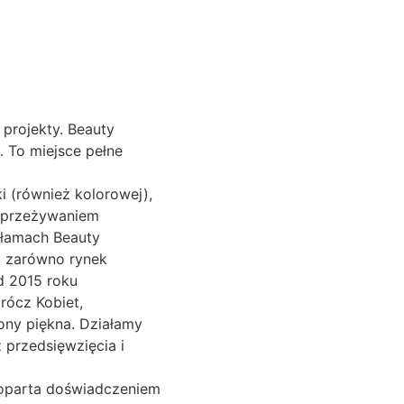
 projekty. Beauty
ą. To miejsce pełne
i (również kolorowej),
m przeżywaniem
 łamach Beauty
i zarówno rynek
Od 2015 roku
prócz Kobiet,
ony piękna. Działamy
 przedsięwzięcia i
 poparta doświadczeniem