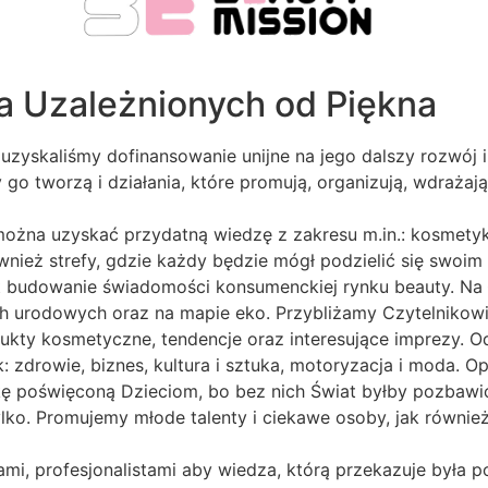
a Uzależnionych od Piękna
uzyskaliśmy dofinansowanie unijne na jego dalszy rozwój i
zy go tworzą i działania, które promują, organizują, wdrażaj
można uzyskać przydatną wiedzę z zakresu m.in.: kosmetyk
ównież strefy, gdzie każdy będzie mógł podzielić się swoi
st budowanie świadomości konsumenckiej rynku beauty. Na
ch urodowych oraz na mapie eko. Przybliżamy Czytelnikow
rodukty kosmetyczne, tendencje oraz interesujące imprezy. 
: zdrowie, biznes, kultura i sztuka, motoryzacja i moda. O
ę poświęconą Dzieciom, bo bez nich Świat byłby pozbawi
ylko. Promujemy młode talenty i ciekawe osoby, jak również
ami, profesjonalistami aby wiedza, którą przekazuje była