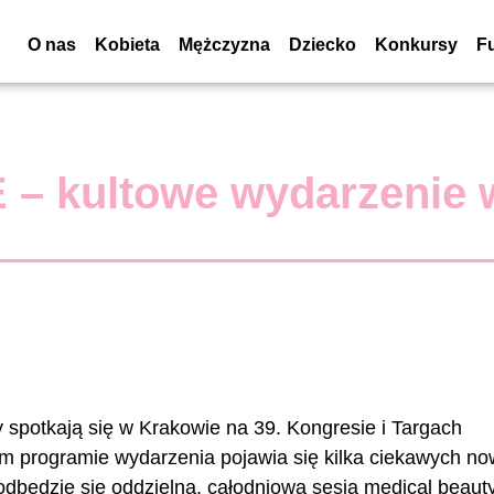
O nas
Kobieta
Mężczyzna
Dziecko
Konkursy
F
E – kultowe wydarzenie 
y spotkają się w Krakowie na 39. Kongresie i Targach
 programie wydarzenia pojawia się kilka ciekawych no
dbędzie się oddzielna, całodniowa sesja medical beauty