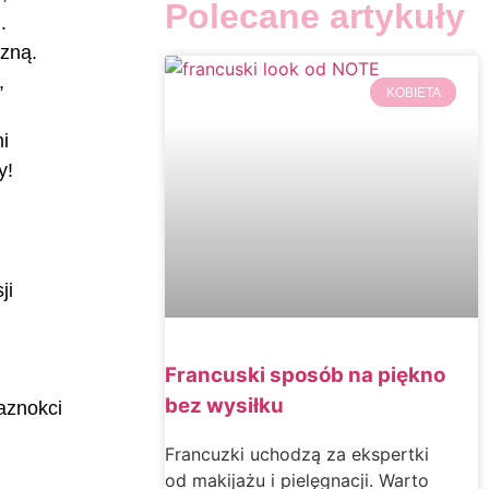
Polecane artykuły
.
czną.
,
KOBIETA
mi
ty!
ji
Francuski sposób na piękno
bez wysiłku
aznokci
Francuzki uchodzą za ekspertki
od makijażu i pielęgnacji. Warto