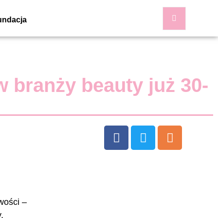
undacja
w branży beauty już 30-
wości –
,