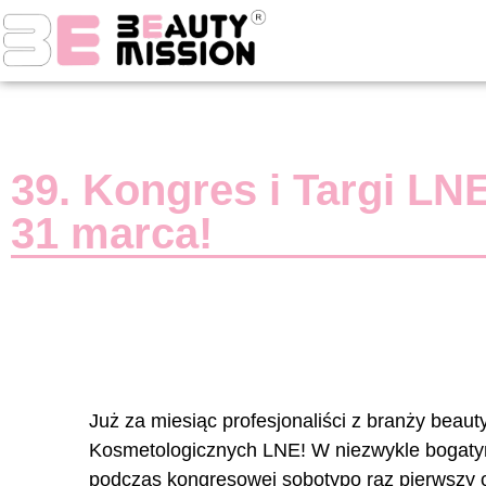
39. Kongres i Targi LN
31 marca!
Już za miesiąc profesjonaliści z branży beaut
Kosmetologicznych LNE! W niezwykle bogatym
podczas kongresowej sobotypo raz pierwszy o