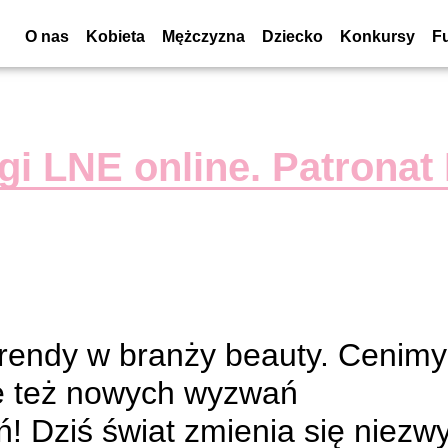
O nas
Kobieta
Mężczyzna
Dziecko
Konkursy
F
gi LNE online. Patronat
trendy w branży beauty. Cenimy
się też nowych wyzwań
! Dziś świat zmienia się niezw