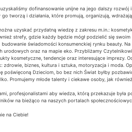
uzyskaliśmy dofinansowanie unijne na jego dalszy rozwój i
zy go tworzą i działania, które promują, organizują, wdrażaj
można uzyskać przydatną wiedzę z zakresu m.in.: kosmetyk
ównież strefy, gdzie każdy będzie mógł podzielić się swoi
st budowanie świadomości konsumenckiej rynku beauty. Na
ch urodowych oraz na mapie eko. Przybliżamy Czytelnikow
rodukty kosmetyczne, tendencje oraz interesujące imprezy. 
: zdrowie, biznes, kultura i sztuka, motoryzacja i moda. O
ę poświęconą Dzieciom, bo bez nich Świat byłby pozbawi
ylko. Promujemy młode talenty i ciekawe osoby, jak również
ami, profesjonalistami aby wiedza, którą przekazuje była
lników na bieżąco na naszych portalach społecznościowyc
ie na Ciebie!