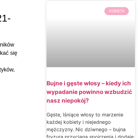
KOBIETA
21-
lników
kać się
tyków,
Bujne i gęste włosy – kiedy ich
wypadanie powinno wzbudzić
nasz niepokój?
Gęste, lśniące włosy to marzenie
każdej kobiety i niejednego
mężczyzny. Nic dziwnego – bujna
fryzura przyciąga spojrzenia i dodaje