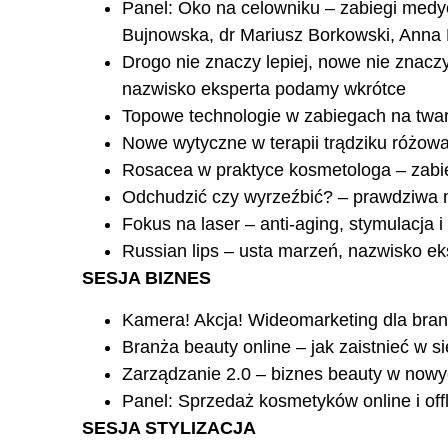
Panel: Oko na celowniku – zabiegi medyc
Bujnowska, dr Mariusz Borkowski, Anna
Drogo nie znaczy lepiej, nowe nie znacz
nazwisko eksperta podamy wkrótce
Topowe technologie w zabiegach na twar
Nowe wytyczne w terapii trądziku różow
Rosacea w praktyce kosmetologa – zabiegi
Odchudzić czy wyrzeźbić? – prawdziwa m
Fokus na laser – anti-aging, stymulacja 
Russian lips – usta marzeń, nazwisko e
SESJA BIZNES
Kamera! Akcja! Wideomarketing dla bra
Branża beauty online – jak zaistnieć w 
Zarządzanie 2.0 – biznes beauty w nowy
Panel: Sprzedaż kosmetyków online i of
SESJA STYLIZACJA