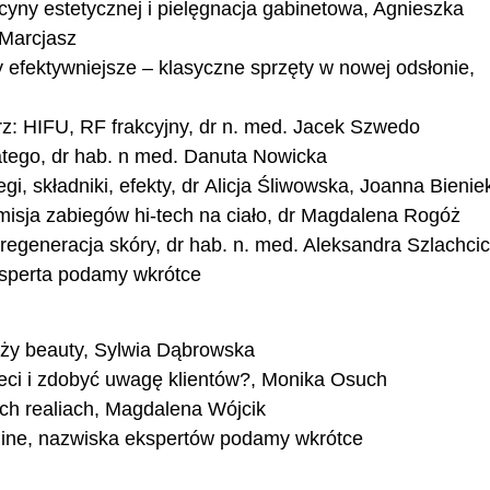
yny estetycznej i pielęgnacja gabinetowa, Agnieszka
 Marcjasz
y efektywniejsze – klasyczne sprzęty w nowej odsłonie,
z: HIFU, RF frakcyjny, dr n. med. Jacek Szwedo
atego, dr hab. n med. Danuta Nowicka
, składniki, efekty, dr Alicja Śliwowska, Joanna Bienie
isja zabiegów hi-tech na ciało, dr Magdalena Rogóż
i regeneracja skóry, dr hab. n. med. Aleksandra Szlachcic
ksperta podamy wkrótce
nży beauty, Sylwia Dąbrowska
sieci i zdobyć uwagę klientów?, Monika Osuch
ch realiach, Magdalena Wójcik
fline, nazwiska ekspertów podamy wkrótce