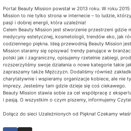
Portal Beauty Mission powstał w 2013 roku. W roku 2015 
Mission to nie tylko strona w internecie – to ludzie, któr
pasji i dobrej energii, która uzależnia!
Celem Beauty Mission jest stworzenie przestrzeni gdzie 
medycyny estetycznej, kosmetologii, trendów eko, jak r
codziennego piękna. Ideą przewodnią Beauty Mission je
Mission staramy się opisywać trendy panujące w branża
polski jak i zagraniczny, opisujemy rzetelnie zabiegi, p
rozszerzyliśmy swoje działania o nowe kategorie takie jak
zapraszamy także Mężczyzn. Dodaliśmy również zakładk
charytatywnie i wspieramy organizacje kobiece, ale nie t
imprezy. Jesteśmy tam gdzie dzieje się coś ciekawego.
Beauty Mission stawia sobie za cel współpracę z ekspert
i pasją. O wszystkim o czym piszemy, informujemy Czyte
Dołącz do sieci Uzależnionych od Piękna! Czekamy właśn