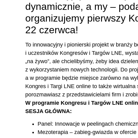
dynamicznie, a my – pod
organizujemy pierwszy Kon
22 czerwca!
To innowacyjny i pionierski projekt w branży 
i uczestników Kongresów i Targów LNE, wyst
„na żywo”, ale chcielibyśmy, żeby idea dziel
z wykorzystaniem nowych technologii. Do proj
a w programie będzie miejsce zarówno na wyk
Kongres i Targi LNE online to także wirtualna
porozmawiasz z przedstawicielami firm i zro
W programie Kongresu i Targów LNE online
SESJA GŁÓWNA:
Panel: Innowacje w peelingach chemicz
Mezoterapia – zabieg-gwiazda w ofercie