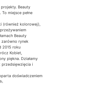
 projekty. Beauty
ą. To miejsce pełne
i (również kolorowej),
m przeżywaniem
 łamach Beauty
i zarówno rynek
Od 2015 roku
prócz Kobiet,
ony piękna. Działamy
 przedsięwzięcia i
 poparta doświadczeniem
h.