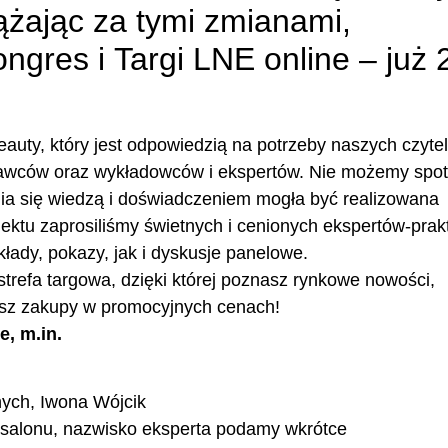
ążając za tymi zmianami,
gres i Targi LNE online – już 
beauty, który jest odpowiedzią na potrzeby naszych czyte
awców oraz wykładowców i ekspertów. Nie możemy spot
enia się wiedzą i doświadczeniem mogła być realizowana
ektu zaprosiliśmy świetnych i cenionych ekspertów-prak
łady, pokazy, jak i dyskusje panelowe.
 strefa targowa, dzięki której poznasz rynkowe nowości,
bisz zakupy w promocyjnych cenach!
, m.in.
nych, Iwona Wójcik
 salonu, nazwisko eksperta podamy wkrótce